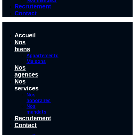
Nos mandats
Recrutement
Contact
Accueil
Nos
biens
Appartements
Maisons
Nos
agences
Nos
services
Nos
honoraires
Nos
mandats
Recrutement
Contact