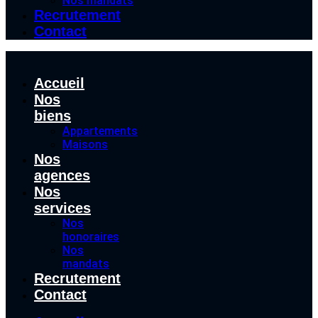
Nos mandats
Recrutement
Contact
Accueil
Nos
biens
Appartements
Maisons
Nos
agences
Nos
services
Nos
honoraires
Nos
mandats
Recrutement
Contact