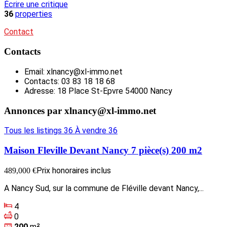
Écrire une critique
36
properties
Contact
Contacts
Email
:
xlnancy@xl-immo.net
Contacts
:
03 83 18 18 68
Adresse
:
18 Place St-Epvre 54000 Nancy
Annonces par xlnancy@xl-immo.net
Tous les listings
36
À vendre
36
Maison Fleville Devant Nancy 7 pièce(s) 200 m2
Prix honoraires inclus
489,000 €
A Nancy Sud, sur la commune de Fléville devant Nancy,...
4
0
200
m²