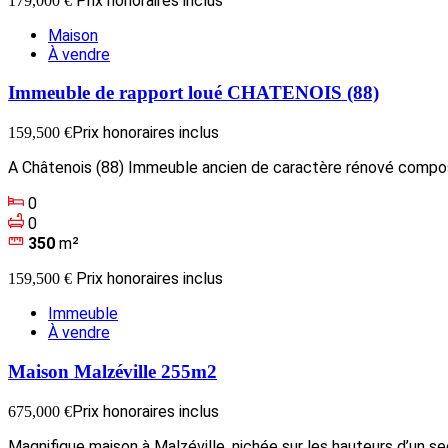
Prix honoraires inclus
179,000 €
Maison
À vendre
Immeuble de rapport loué CHATENOIS (88)
Prix honoraires inclus
159,500 €
A Châtenois (88) Immeuble ancien de caractère rénové compos
0
0
350
m²
Prix honoraires inclus
159,500 €
Immeuble
À vendre
Maison Malzéville 255m2
Prix honoraires inclus
675,000 €
Magnifique maison à Malzéville, nichée sur les hauteurs d’un sec