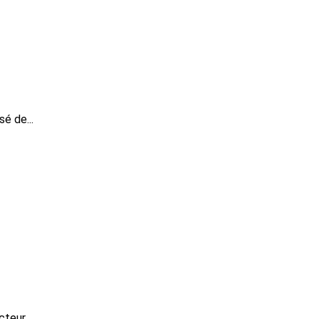
é de...
teur...