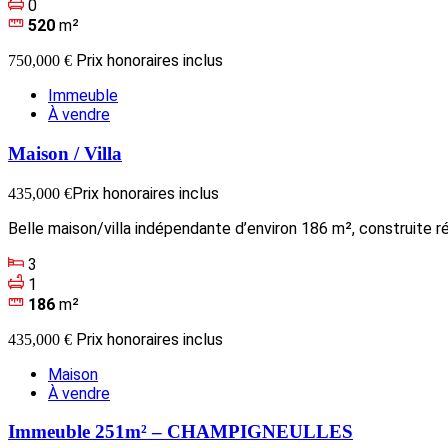
0
520
m²
Prix honoraires inclus
750,000 €
Immeuble
À vendre
Maison / Villa
Prix honoraires inclus
435,000 €
Belle maison/villa indépendante d’environ 186 m², construite 
3
1
186
m²
Prix honoraires inclus
435,000 €
Maison
À vendre
Immeuble 251m² – CHAMPIGNEULLES