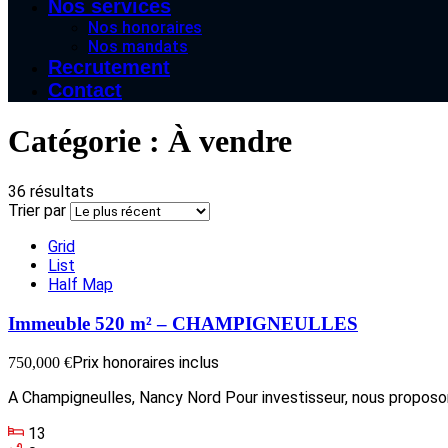
Nos services
Nos honoraires
Nos mandats
Recrutement
Contact
Catégorie :
À vendre
36 résultats
Trier par
Grid
List
Half Map
Immeuble 520 m² – CHAMPIGNEULLES
Prix honoraires inclus
750,000 €
A Champigneulles, Nancy Nord Pour investisseur, nous proposo
13