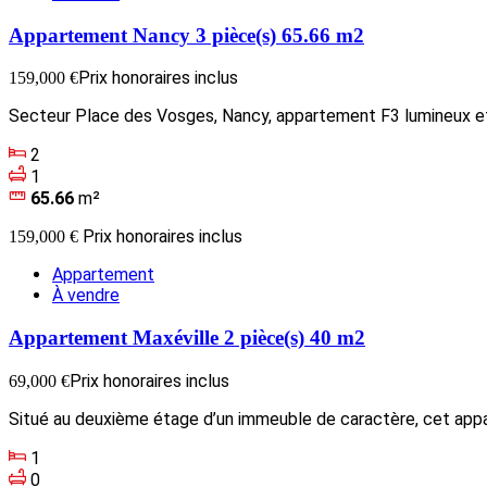
Appartement Nancy 3 pièce(s) 65.66 m2
Prix honoraires inclus
159,000 €
Secteur Place des Vosges, Nancy, appartement F3 lumineux et
2
1
65.66
m²
Prix honoraires inclus
159,000 €
Appartement
À vendre
Appartement Maxéville 2 pièce(s) 40 m2
Prix honoraires inclus
69,000 €
Situé au deuxième étage d’un immeuble de caractère, cet appa
1
0